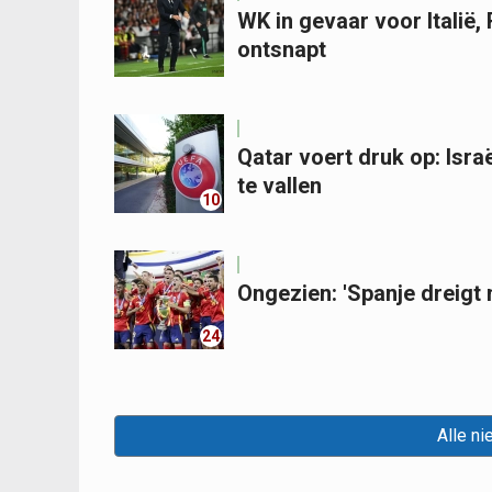
WK in gevaar voor Italië
ontsnapt
Qatar voert druk op: Isra
te vallen
10
Ongezien: 'Spanje dreigt
24
Alle ni