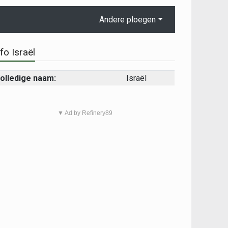
Andere ploegen
nfo Israël
olledige naam:
Israël
▼ Ad by Refinery89