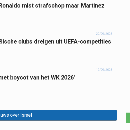
, Ronaldo mist strafschop maar Martinez
22/09/2025
ëlische clubs dreigen uit UEFA-competities
17/09/2025
 met boycot van het WK 2026'
euws over Israël