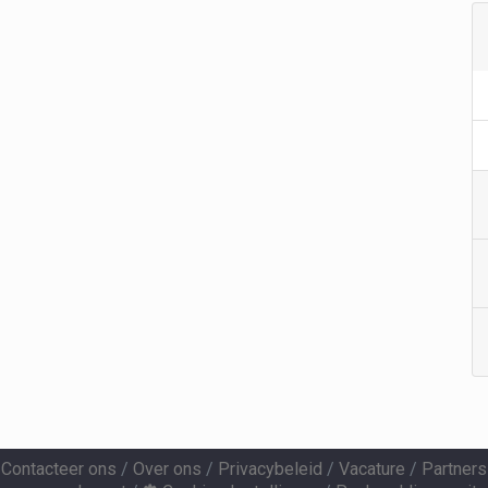
Contacteer ons
/
Over ons
/
Privacybeleid
/
Vacature
/
Partners