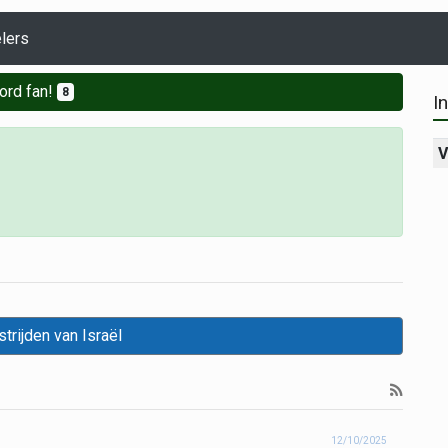
lers
ord fan!
8
I
V
trijden van Israël
12/10/2025