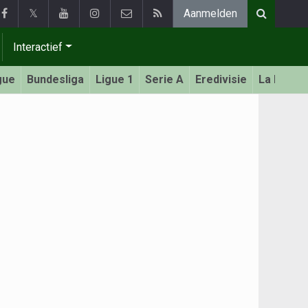
𝕏
Aanmelden
Interactief
gue
Bundesliga
Ligue 1
Serie A
Eredivisie
La Liga