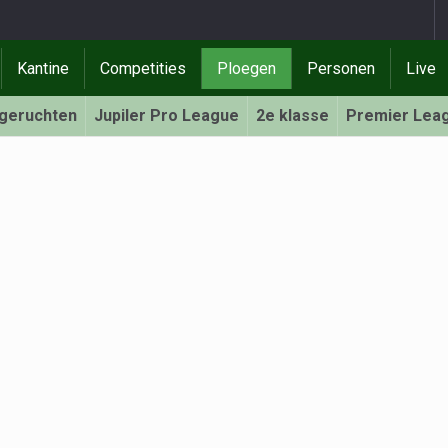
Kantine
Competities
Ploegen
Personen
Live
rgeruchten
Jupiler Pro League
2e klasse
Premier Lea