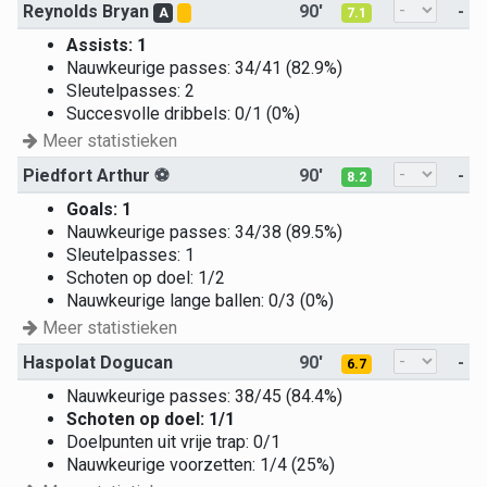
Reynolds Bryan
90'
-
A
7.1
Assists: 1
Nauwkeurige passes: 34/41 (82.9%)
Sleutelpasses: 2
Succesvolle dribbels: 0/1 (0%)
Meer statistieken
Piedfort Arthur
⚽
90'
-
8.2
Goals: 1
Nauwkeurige passes: 34/38 (89.5%)
Sleutelpasses: 1
Schoten op doel: 1/2
Nauwkeurige lange ballen: 0/3 (0%)
Meer statistieken
Haspolat Dogucan
90'
-
6.7
Nauwkeurige passes: 38/45 (84.4%)
Schoten op doel: 1/1
Doelpunten uit vrije trap: 0/1
Nauwkeurige voorzetten: 1/4 (25%)