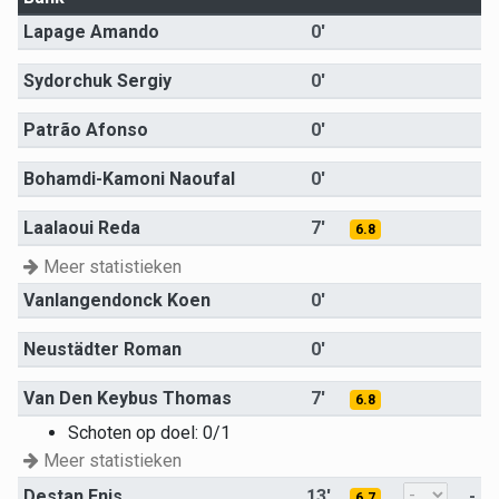
Lapage Amando
0'
Sydorchuk Sergiy
0'
Patrão Afonso
0'
Bohamdi-Kamoni Naoufal
0'
Laalaoui Reda
7'
6.8
Meer statistieken
Vanlangendonck Koen
0'
Neustädter Roman
0'
Van Den Keybus Thomas
7'
6.8
Schoten op doel: 0/1
Meer statistieken
Destan Enis
13'
-
6.7