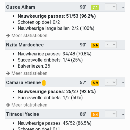
Ousou Aiham
90'
-
7.1
Nauwkeurige passes: 51/53 (96.2%)
Schoten op doel: 0/2
Nauwkeurige lange ballen: 2/2 (100%)
Meer statistieken
Nzita Mardochee
90'
-
6.6
Nauwkeurige passes: 34/48 (70.8%)
Succesvolle dribbels: 1/4 (25%)
Balverliezen: 25
Meer statistieken
Camara Etienne
57'
-
6.9
Nauwkeurige passes: 25/27 (92.6%)
Succesvolle dribbels: 1/2 (50%)
Meer statistieken
Titraoui Yacine
86'
-
6.4
Nauwkeurige passes: 45/52 (86.5%)
Schoten op doel: 0/1