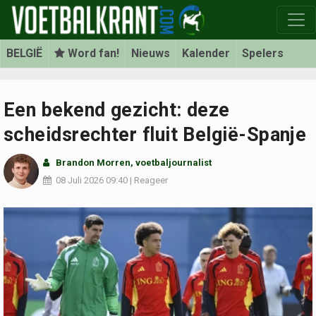
BELGIË
Word fan!
Nieuws
Kalender
Spelers
Een bekend gezicht: deze
scheidsrechter fluit België-Spanje
Brandon Morren
, voetbaljournalist
08 Juli 2026
09:40
|
Reageer