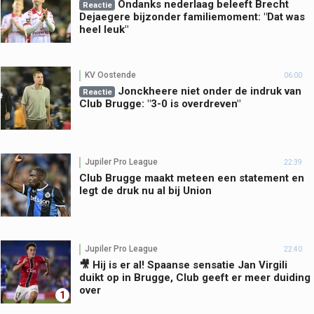
Ondanks nederlaag beleeft Brecht
Reactie
Dejaegere bijzonder familiemoment: "Dat was
heel leuk"
KV Oostende
06:00
Jonckheere niet onder de indruk van
Reactie
Club Brugge: "3-0 is overdreven"
Jupiler Pro League
22:39
Club Brugge maakt meteen een statement en
legt de druk nu al bij Union
Jupiler Pro League
22:40
🎥 Hij is er al! Spaanse sensatie Jan Virgili
duikt op in Brugge, Club geeft er meer duiding
over
1