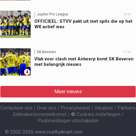
Jupiler Pro League
18:30
OFFICIEEL: STVV pakt uit met spits die op het
WK actief was
SK Beveren
17:30
Vlak voor clash met Antwerp komt SK Beveren
met belangrijk nieuws
4
Meer nieuws
Contacteer ons
/
Over ons
/
Privacybeleid
/
Vacature
/
Partners
Gebruikersovereenkomst
/
Cookies Instellingen
/
Pushmeldingen uitschakelen
© 2002-2026 www.voetbalkrant.com