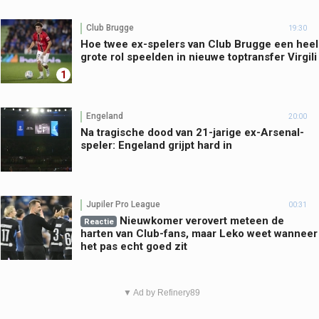
Club Brugge
19:30
Hoe twee ex-spelers van Club Brugge een heel
grote rol speelden in nieuwe toptransfer Virgili
1
Engeland
20:00
Na tragische dood van 21-jarige ex-Arsenal-
speler: Engeland grijpt hard in
Jupiler Pro League
00:31
Nieuwkomer verovert meteen de
Reactie
harten van Club-fans, maar Leko weet wanneer
het pas echt goed zit
▼ Ad by Refinery89