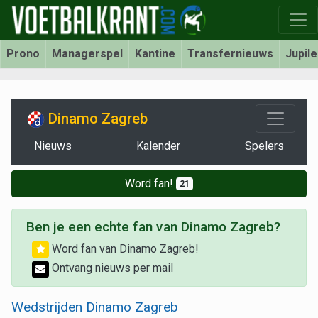
Prono
Managerspel
Kantine
Transfernieuws
Jupil
Dinamo Zagreb
Nieuws
Kalender
Spelers
Word fan!
21
Ben je een echte fan van Dinamo Zagreb?
Word fan van Dinamo Zagreb!
Ontvang nieuws per mail
Wedstrijden Dinamo Zagreb