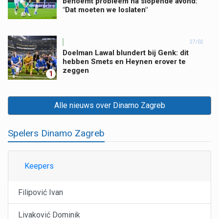
benoemt probleem na slopende avond:
"Dat moeten we loslaten"
27/02
Doelman Lawal blundert bij Genk: dit
hebben Smets en Heynen erover te
zeggen
1
Alle nieuws over Dinamo Zagreb
Spelers Dinamo Zagreb
Keepers
Filipović Ivan
Livaković Dominik