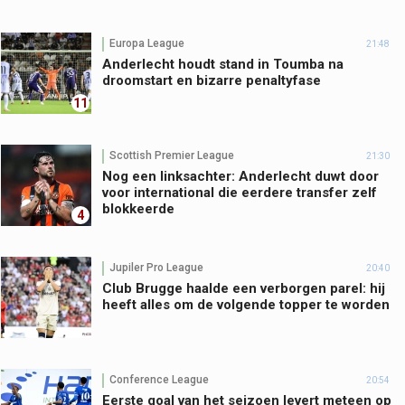
Europa League
21:48
Anderlecht houdt stand in Toumba na
droomstart en bizarre penaltyfase
11
Scottish Premier League
21:30
Nog een linksachter: Anderlecht duwt door
voor international die eerdere transfer zelf
blokkeerde
4
Jupiler Pro League
20:40
Club Brugge haalde een verborgen parel: hij
heeft alles om de volgende topper te worden
Conference League
20:54
Eerste goal van het seizoen levert meteen op