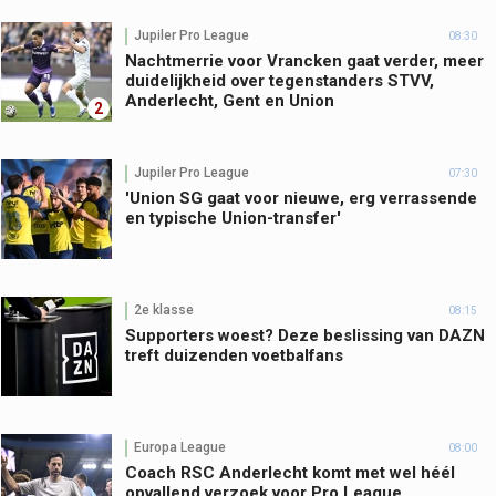
Jupiler Pro League
08:30
Nachtmerrie voor Vrancken gaat verder, meer
duidelijkheid over tegenstanders STVV,
Anderlecht, Gent en Union
2
Jupiler Pro League
07:30
'Union SG gaat voor nieuwe, erg verrassende
en typische Union-transfer'
2e klasse
08:15
Supporters woest? Deze beslissing van DAZN
treft duizenden voetbalfans
Europa League
08:00
Coach RSC Anderlecht komt met wel héél
opvallend verzoek voor Pro League