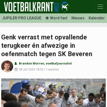
JUPILER PRO LEAGUE
Word fan!
Nieuws
Kalender
Genk verrast met opvallende
terugkeer én afwezige in
oefenmatch tegen SK Beveren
Brandon Morren
, voetbaljournalist
08 Juli 2026
18:02
|
1 reacties