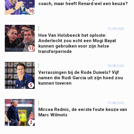
coach, maar heeft Renard wel een keuze?
10
01/09/2025
Hoe Van Holsbeeck het oploste:
Anderlecht zou echt een Mogi Bayat
kunnen gebruiken voor zijn helse
13
transferperiode
28/08/2025
Verrassingen bij de Rode Duivels? Vijf
namen die Rudi Garcia uit zijn hoed zou
kunnen toveren
5
27/08/2025
Mircea Rednic, de eerste foute keuze van
Marc Wilmots
2