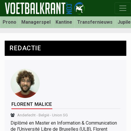
Prono
Managerspel
Kantine
Transfernieuws
Jupil
REDACTIE
FLORENT MALICE
Anderlecht
-
België
-
Union SG
Diplômé en Master en Information & Communication
de l'Université Libre de Bruxelles (ULB), Florent