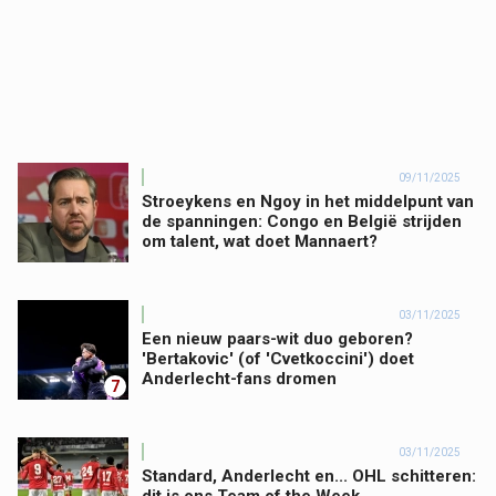
09/11/2025
Stroeykens en Ngoy in het middelpunt van
de spanningen: Congo en België strijden
om talent, wat doet Mannaert?
03/11/2025
Een nieuw paars-wit duo geboren?
'Bertakovic' (of 'Cvetkoccini') doet
Anderlecht-fans dromen
7
03/11/2025
Standard, Anderlecht en... OHL schitteren: