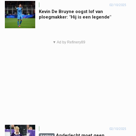
02/10/2025
Kevin De Bruyne oogst lof van
ploegmakker: "Hij is een legende"
▼ Ad by Refinery89
02/10/2025
Anderlecht moet geen
Analyse