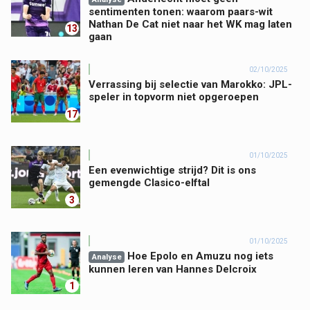
sentimenten tonen: waarom paars-wit
Nathan De Cat niet naar het WK mag laten
13
gaan
02/10/2025
Verrassing bij selectie van Marokko: JPL-
speler in topvorm niet opgeroepen
17
01/10/2025
Een evenwichtige strijd? Dit is ons
gemengde Clasico-elftal
3
01/10/2025
Hoe Epolo en Amuzu nog iets
Analyse
kunnen leren van Hannes Delcroix
1