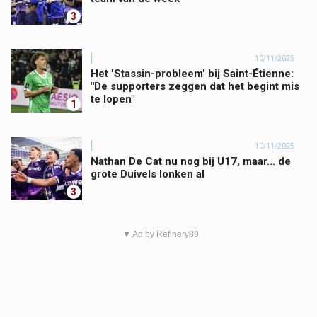
3
10/11/2025
Het 'Stassin-probleem' bij Saint-Étienne:
"De supporters zeggen dat het begint mis
te lopen"
1
10/11/2025
Nathan De Cat nu nog bij U17, maar... de
grote Duivels lonken al
3
▼ Ad by Refinery89