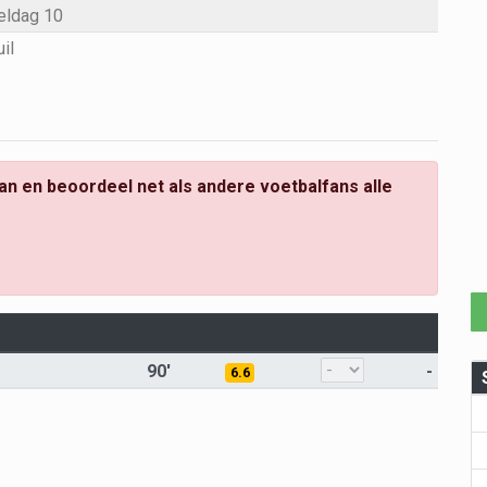
eldag 10
il
an en beoordeel net als andere voetbalfans alle
90'
-
6.6