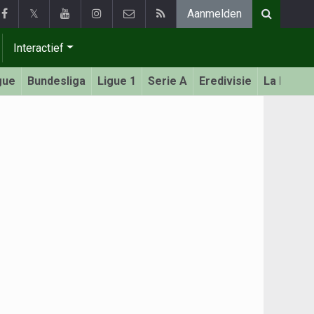
𝕏
Aanmelden
Interactief
gue
Bundesliga
Ligue 1
Serie A
Eredivisie
La Liga