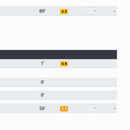
89'
-
6.5
1'
6.8
0'
0'
26'
-
6.3