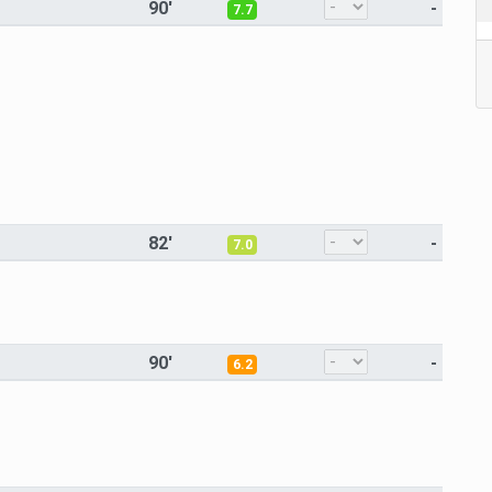
90'
-
7.7
82'
-
7.0
90'
-
6.2