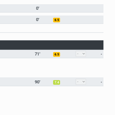
0'
0'
6.5
71'
-
6.5
90'
-
7.4