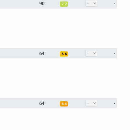
90'
-
7.2
64'
-
6.6
64'
-
6.4