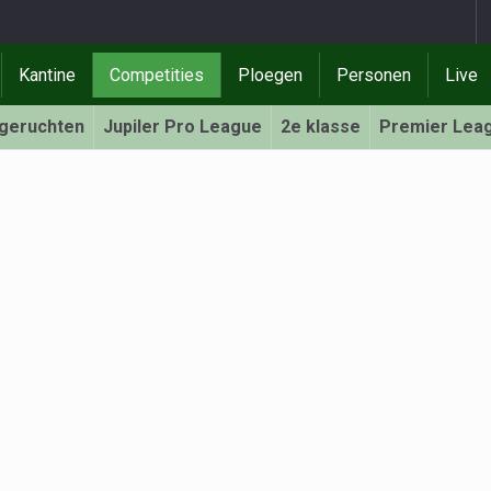
Kantine
Competities
Ploegen
Personen
Live
rgeruchten
Jupiler Pro League
2e klasse
Premier Lea