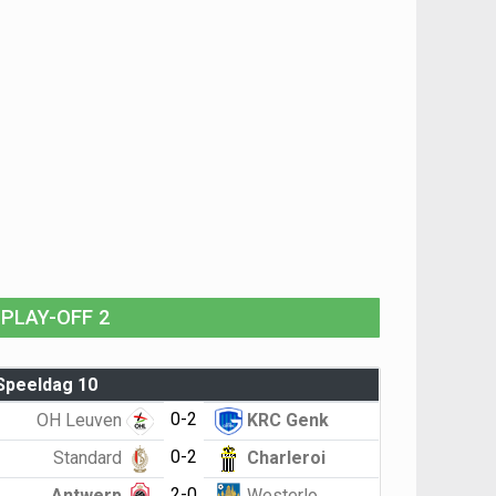
PLAY-OFF 2
Speeldag 10
0-2
OH Leuven
KRC Genk
0-2
Standard
Charleroi
2-0
Antwerp
Westerlo