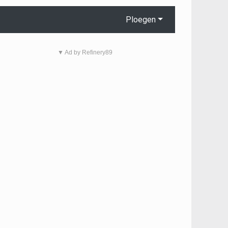
Ploegen
▼ Ad by Refinery89