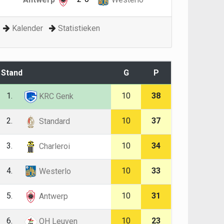
Kalender
Statistieken
Stand
G
P
1.
10
38
KRC Genk
2.
10
37
Standard
3.
10
34
Charleroi
4.
10
33
Westerlo
5.
10
31
Antwerp
6.
10
23
OH Leuven