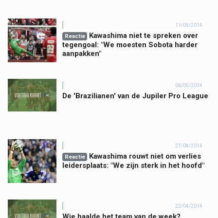
11/05/2014
Kawashima niet te spreken over
Reactie
tegengoal: "We moesten Sobota harder
aanpakken"
06/05/2014
De 'Brazilianen' van de Jupiler Pro League
27/04/2014
Kawashima rouwt niet om verlies
Reactie
leidersplaats: "We zijn sterk in het hoofd"
22/04/2014
Wie haalde het team van de week?