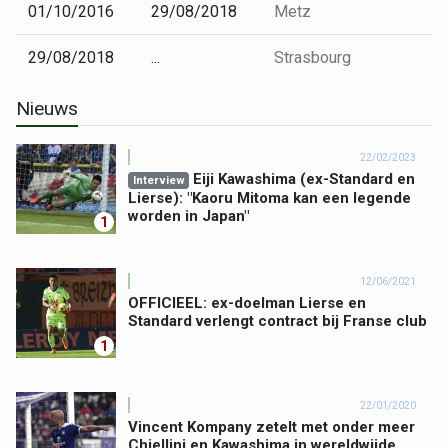
01/10/2016
29/08/2018
Metz
29/08/2018
...
Strasbourg
Nieuws
22/02/2023
Eiji Kawashima (ex-Standard en
Interview
Lierse): "Kaoru Mitoma kan een legende
worden in Japan"
1
12/06/2021
OFFICIEEL: ex-doelman Lierse en
Standard verlengt contract bij Franse club
1
22/01/2020
Vincent Kompany zetelt met onder meer
Chiellini en Kawashima in wereldwijde