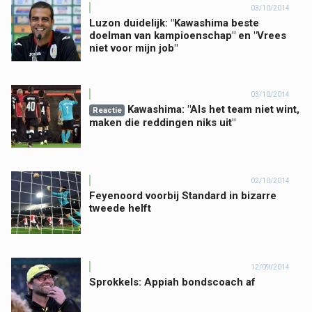
03/10/2014
Luzon duidelijk: "Kawashima beste
doelman van kampioenschap" en "Vrees
niet voor mijn job"
03/10/2014
Kawashima: "Als het team niet wint,
Reactie
maken die reddingen niks uit"
02/10/2014
Feyenoord voorbij Standard in bizarre
tweede helft
12/09/2014
Sprokkels: Appiah bondscoach af