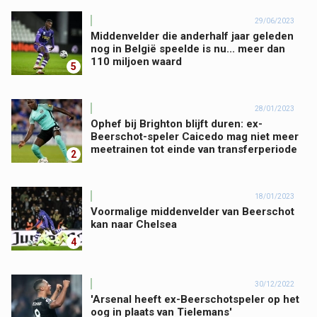
29/06/2023
Middenvelder die anderhalf jaar geleden
nog in België speelde is nu... meer dan
110 miljoen waard
5
28/01/2023
Ophef bij Brighton blijft duren: ex-
Beerschot-speler Caicedo mag niet meer
meetrainen tot einde van transferperiode
2
18/01/2023
Voormalige middenvelder van Beerschot
kan naar Chelsea
4
30/12/2022
'Arsenal heeft ex-Beerschotspeler op het
oog in plaats van Tielemans'