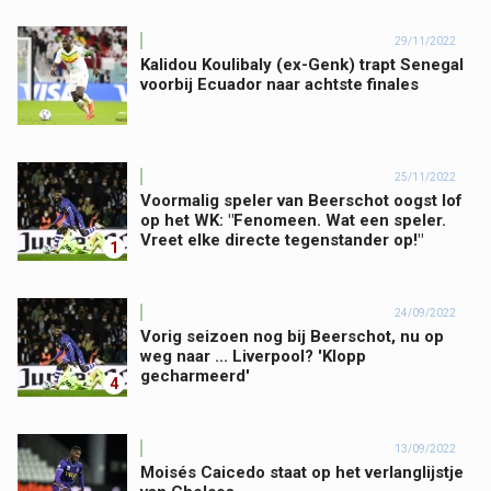
29/11/2022
Kalidou Koulibaly (ex-Genk) trapt Senegal
voorbij Ecuador naar achtste finales
25/11/2022
Voormalig speler van Beerschot oogst lof
op het WK: "Fenomeen. Wat een speler.
Vreet elke directe tegenstander op!"
1
24/09/2022
Vorig seizoen nog bij Beerschot, nu op
weg naar ... Liverpool? 'Klopp
gecharmeerd'
4
13/09/2022
Moisés Caicedo staat op het verlanglijstje