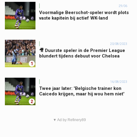
29/06
Voormalige Beerschot-speler wordt plots
vaste kapitein bij actief WK-land
20/08/2023
🎥 Duurste speler in de Premier League
blundert tijdens debuut voor Chelsea
1
16/08/2023
Twee jaar later: 'Belgische trainer kon
Caicedo krijgen, maar hij wou hem niet'
2
▼ Ad by Refinery89