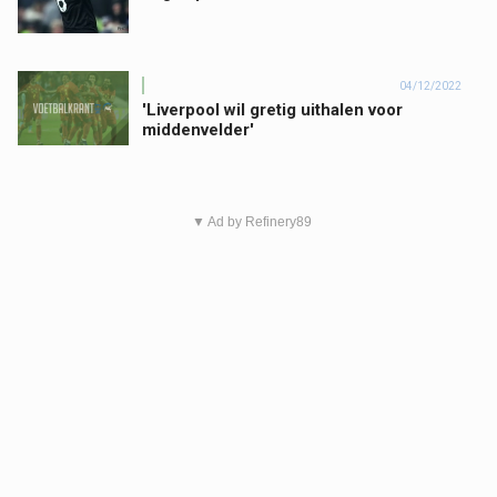
04/12/2022
'Liverpool wil gretig uithalen voor
middenvelder'
▼ Ad by Refinery89