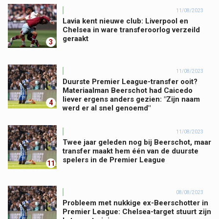
11/08/2023
Lavia kent nieuwe club: Liverpool en
Chelsea in ware transferoorlog verzeild
geraakt
3
11/08/2023
Duurste Premier League-transfer ooit?
Materiaalman Beerschot had Caicedo
liever ergens anders gezien: "Zijn naam
4
werd er al snel genoemd"
11/08/2023
Twee jaar geleden nog bij Beerschot, maar
transfer maakt hem één van de duurste
spelers in de Premier League
11
08/08/2023
Probleem met nukkige ex-Beerschotter in
Premier League: Chelsea-target stuurt zijn