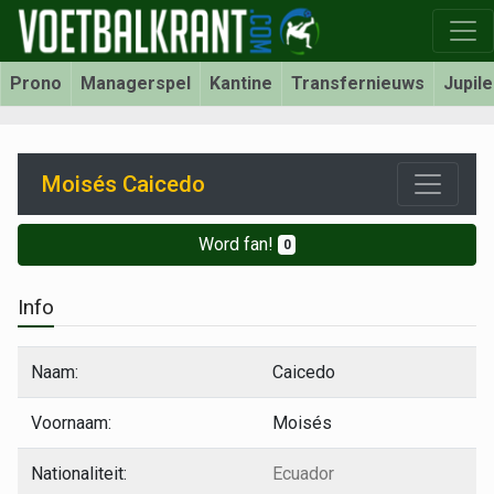
Prono
Managerspel
Kantine
Transfernieuws
Jupil
Moisés Caicedo
Word fan!
0
Info
Naam:
Caicedo
Voornaam:
Moisés
Nationaliteit:
Ecuador