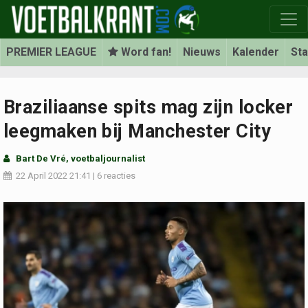
PREMIER LEAGUE
Word fan!
Nieuws
Kalender
St
Braziliaanse spits mag zijn locker
leegmaken bij Manchester City
Bart De Vré
, voetbaljournalist
22 April 2022
21:41
|
6 reacties