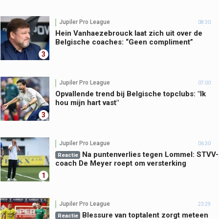
Jupiler Pro League
08:30
Hein Vanhaezebrouck laat zich uit over de
Belgische coaches: “Geen compliment”
3
Jupiler Pro League
07:00
Opvallende trend bij Belgische topclubs: "Ik
hou mijn hart vast"
3
Jupiler Pro League
06:30
Na puntenverlies tegen Lommel: STVV-
Reactie
coach De Meyer roept om versterking
1
Jupiler Pro League
23:29
Blessure van toptalent zorgt meteen
Reactie