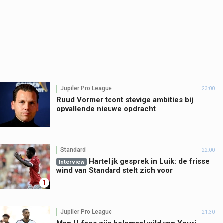
Jupiler Pro League
23:00
Ruud Vormer toont stevige ambities bij
opvallende nieuwe opdracht
Standard
22:00
Hartelijk gesprek in Luik: de frisse
Interview
wind van Standard stelt zich voor
1
Jupiler Pro League
21:30
Man U-fans zijn helemaal wild van Youri