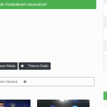
r de Voetbalkrant nieuwsbrief
wen Maës
Thierno Diallo
er nieuws