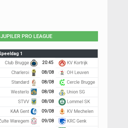
JUPILER PRO LEAGUE
Speeldag 1
20:45
Club Brugge
KV Kortrijk
08/08
Charleroi
OH Leuven
08/08
Standard
Cercle Brugge
08/08
Westerlo
Union SG
08/08
STVV
Lommel SK
09/08
KAA Gent
KV Mechelen
09/08
Zulte Waregem
KRC Genk