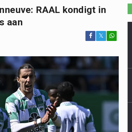
sonneuve: RAAL kondigt in
rs aan
𝕏