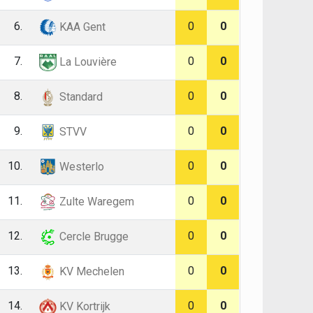
6.
0
0
KAA Gent
7.
0
0
La Louvière
8.
0
0
Standard
9.
0
0
STVV
10.
0
0
Westerlo
11.
0
0
Zulte Waregem
12.
0
0
Cercle Brugge
13.
0
0
KV Mechelen
14.
0
0
KV Kortrijk