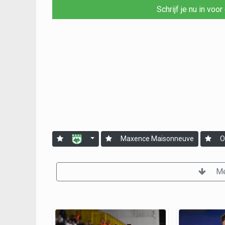
Schrijf je nu in voo
Maxence Maisonneuve
O
Me