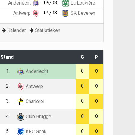
09/08
Anderlecht
La Louvière
09/08
Antwerp
SK Beveren
Kalender
Statistieken
Stand
G
P
1.
0
0
Anderlecht
2.
0
0
Antwerp
3.
0
0
Charleroi
4.
0
0
Club Brugge
5.
0
0
KRC Genk