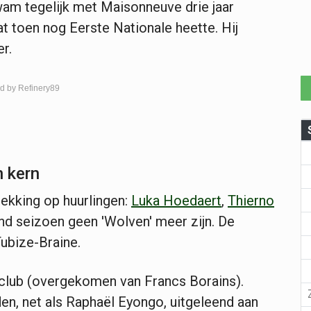
wam tegelijk met Maisonneuve drie jaar
 toen nog Eerste Nationale heette. Hij
r.
d by Refinery89
n kern
ekking op huurlingen:
Luka Hoedaert
,
Thierno
nd seizoen geen 'Wolven' meer zijn. De
ubize-Braine.
 club (overgekomen van Francs Borains).
en, net als Raphaël Eyongo, uitgeleend aan