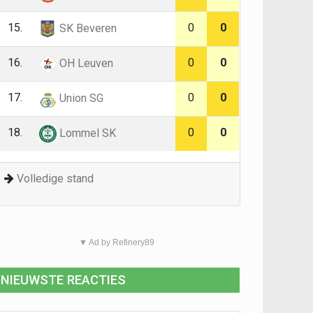
15.
0
0
SK Beveren
16.
0
0
OH Leuven
17.
0
0
Union SG
18.
0
0
Lommel SK
Volledige stand
▼ Ad by Refinery89
NIEUWSTE REACTIES