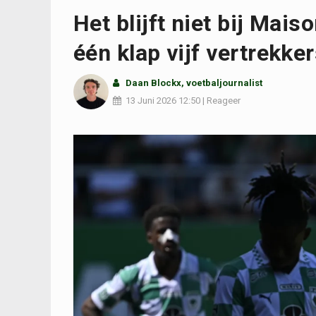
Het blijft niet bij Mai
één klap vijf vertrekke
Daan Blockx
, voetbaljournalist
13 Juni 2026
12:50
|
Reageer