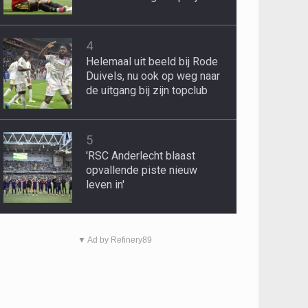
4
Helemaal uit beeld bij Rode
Duivels, nu ook op weg naar
de uitgang bij zijn topclub
5
'RSC Anderlecht blaast
opvallende piste nieuw
leven in'
▼ Ad by Refinery89