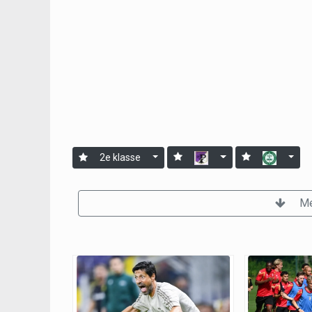
2e klasse
Me