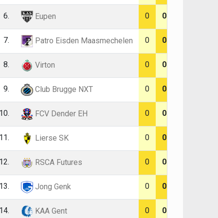
6.
0
0
Eupen
7.
0
0
Patro Eisden Maasmechelen
8.
0
0
Virton
9.
0
0
Club Brugge NXT
10.
0
0
FCV Dender EH
11.
0
0
Lierse SK
12.
0
0
RSCA Futures
13.
0
0
Jong Genk
14.
0
0
KAA Gent