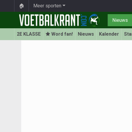
🏠
Meer sporten
Nieuws
2E KLASSE
Word fan!
Nieuws
Kalender
Sta