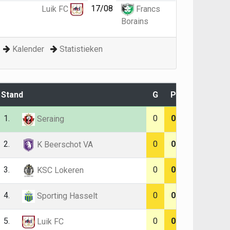
17/08
Luik FC
Francs
Borains
Kalender
Statistieken
Stand
G
P
1.
0
0
Seraing
2.
0
0
K Beerschot VA
3.
0
0
KSC Lokeren
4.
0
0
Sporting Hasselt
5.
0
0
Luik FC