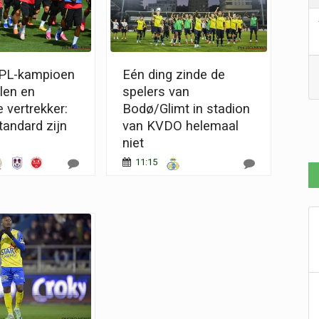
JPL-kampioen
Eén ding zinde de
len en
spelers van
 vertrekker:
Bodø/Glimt in stadion
tandard zijn
van KVDO helemaal
niet
11:15