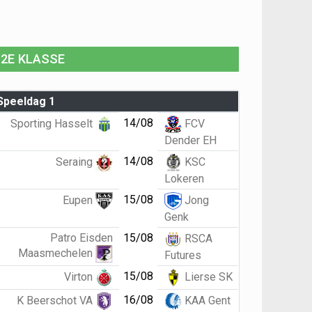
2E KLASSE
Speeldag 1
14/08
Sporting Hasselt
FCV
Dender EH
14/08
Seraing
KSC
Lokeren
15/08
Eupen
Jong
Genk
Patro Eisden
15/08
RSCA
Maasmechelen
Futures
15/08
Virton
Lierse SK
16/08
K Beerschot VA
KAA Gent