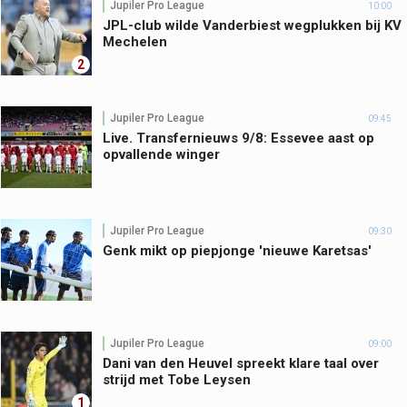
Jupiler Pro League
10:00
JPL-club wilde Vanderbiest wegplukken bij KV
Mechelen
2
Jupiler Pro League
09:45
Live. Transfernieuws 9/8: Essevee aast op
opvallende winger
Jupiler Pro League
09:30
Genk mikt op piepjonge 'nieuwe Karetsas'
Jupiler Pro League
09:00
Dani van den Heuvel spreekt klare taal over
strijd met Tobe Leysen
1