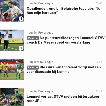
Jupiler Pro League
07:00
Opvallende trend bij Belgische topclubs: "Ik
hou mijn hart vast"
4
Jupiler Pro League
06:30
Na puntenverlies tegen Lommel: STVV-
Reactie
coach De Meyer roept om versterking
1
Jupiler Pro League
23:29
Blessure van toptalent zorgt meteen
Reactie
voor discussie bij Lommel
Jupiler Pro League
22:45
Lommel verrast STVV meteen bij terugkeer
naar JPL