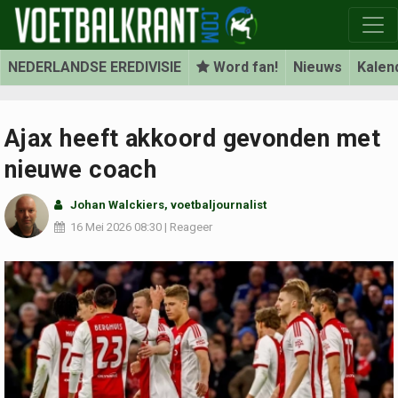
NEDERLANDSE EREDIVISIE
Word fan!
Nieuws
Kalen
Ajax heeft akkoord gevonden met
nieuwe coach
Johan Walckiers
, voetbaljournalist
16 Mei 2026
08:30
|
Reageer