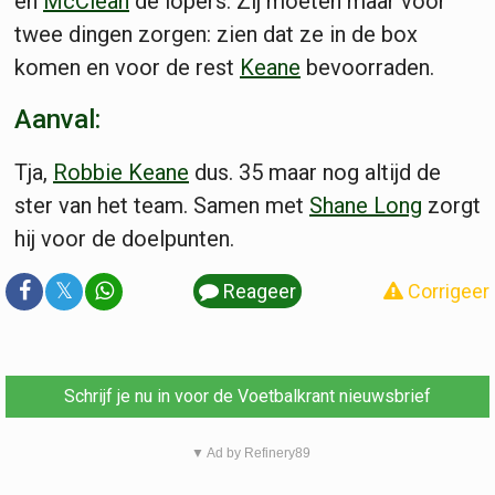
en
McClean
de lopers. Zij moeten maar voor
twee dingen zorgen: zien dat ze in de box
komen en voor de rest
Keane
bevoorraden.
Aanval:
Tja,
Robbie Keane
dus. 35 maar nog altijd de
ster van het team. Samen met
Shane Long
zorgt
hij voor de doelpunten.
𝕏
Reageer
Corrigeer
Schrijf je nu in voor de Voetbalkrant nieuwsbrief
▼ Ad by Refinery89