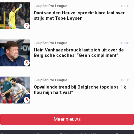
Jupiler Pro League
09:00
Dani van den Heuvel spreekt klare taal over
strijd met Tobe Leysen
2
Jupiler Pro League
08:30
Hein Vanhaezebrouck laat zich uit over de
Belgische coaches: “Geen compliment”
3
Jupiler Pro League
07:00
Opvallende trend bij Belgische topclubs: "Ik
hou mijn hart vast"
6
Meer nieuws