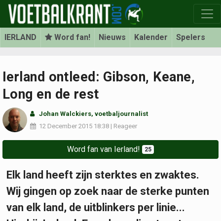
IERLAND
Word fan!
Nieuws
Kalender
Spelers
Ierland ontleed: Gibson, Keane,
Long en de rest
Johan Walckiers
, voetbaljournalist
12 December 2015
18:38
|
Reageer
Word fan van Ierland!
25
Elk land heeft zijn sterktes en zwaktes.
Wij gingen op zoek naar de sterke punten
van elk land, de uitblinkers per linie...