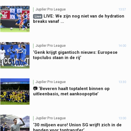
Jupiler Pro League
13:57
LIVE: We zijn nog niet van de hydration
Live
breaks vanaf ...
Jupiler Pro League
14:00
‘Genk krijgt gigantisch nieuws: Europese
topclubs staan in de rij’
Jupiler Pro League
13:30
📷 ‘Beveren haalt toptalent binnen op
uitleenbasis, met aankoopoptie’
Jupiler Pro League
13:00
‘30 miljoen euro! Union SG wrijft zich in de
handen voor toptransfer’