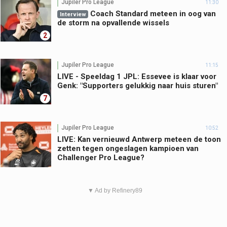
Jupiler Pro League
11:30
Coach Standard meteen in oog van
Interview
de storm na opvallende wissels
2
Jupiler Pro League
11:15
LIVE - Speeldag 1 JPL: Essevee is klaar voor
Genk: "Supporters gelukkig naar huis sturen"
7
Jupiler Pro League
10:52
LIVE: Kan vernieuwd Antwerp meteen de toon
zetten tegen ongeslagen kampioen van
Challenger Pro League?
▼ Ad by Refinery89