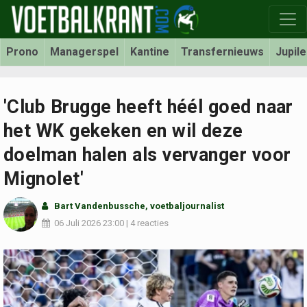
Prono
Managerspel
Kantine
Transfernieuws
Jupil
'Club Brugge heeft héél goed naar
het WK gekeken en wil deze
doelman halen als vervanger voor
Mignolet'
Bart Vandenbussche
, voetbaljournalist
06 Juli 2026
23:00
|
4 reacties