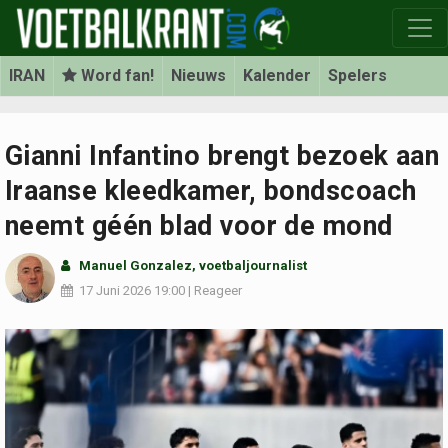
IRAN
Word fan!
Nieuws
Kalender
Spelers
Gianni Infantino brengt bezoek aan
Iraanse kleedkamer, bondscoach
neemt géén blad voor de mond
Manuel Gonzalez, voetbaljournalist
17 Juni 2026
19:00
|
Reageer