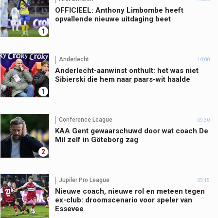
OFFICIEEL: Anthony Limbombe heeft
opvallende nieuwe uitdaging beet
1
Anderlecht
10:00
Anderlecht-aanwinst onthult: het was niet
Sibierski die hem naar paars-wit haalde
1
Conference League
09:30
KAA Gent gewaarschuwd door wat coach De
Mil zelf in Göteborg zag
2
Jupiler Pro League
09:15
Nieuwe coach, nieuwe rol en meteen tegen
ex-club: droomscenario voor speler van
Essevee