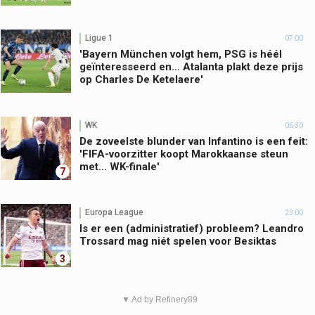
Ligue 1
07:00
'Bayern München volgt hem, PSG is héél
geïnteresseerd en... Atalanta plakt deze prijs
op Charles De Ketelaere'
WK
06:30
De zoveelste blunder van Infantino is een feit:
'FIFA-voorzitter koopt Marokkaanse steun
met... WK-finale'
7
Europa League
23:00
Is er een (administratief) probleem? Leandro
Trossard mag niét spelen voor Besiktas
3
▼ Ad by Refinery89