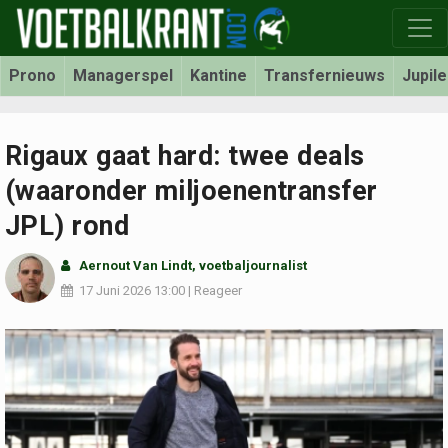
Prono
Managerspel
Kantine
Transfernieuws
Jupil
Rigaux gaat hard: twee deals
(waaronder miljoenentransfer
JPL) rond
Aernout Van Lindt
, voetbaljournalist
17 Juni 2026
13:00
|
Reageer