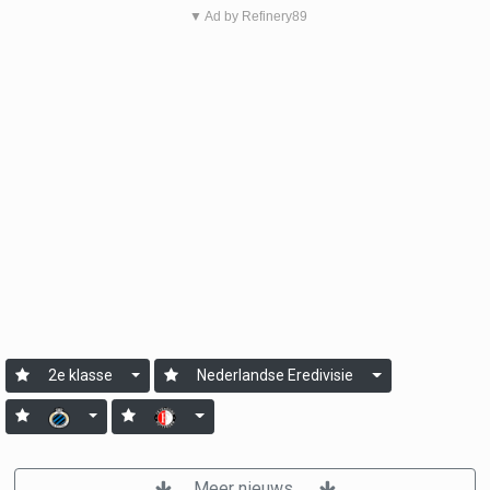
▼ Ad by Refinery89
2e klasse
Nederlandse Eredivisie
Meer nieuws