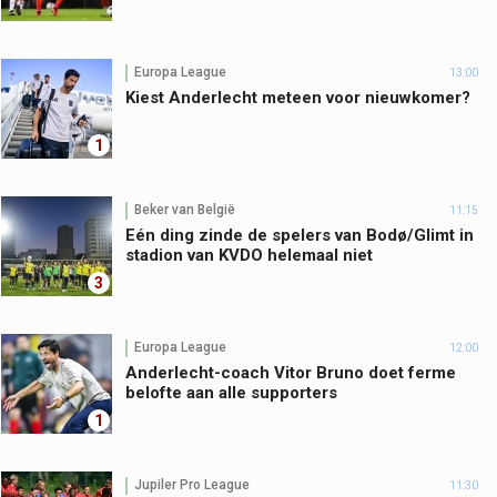
Europa League
13:00
Kiest Anderlecht meteen voor nieuwkomer?
1
Beker van België
11:15
Eén ding zinde de spelers van Bodø/Glimt in
stadion van KVDO helemaal niet
3
Europa League
12:00
Anderlecht-coach Vitor Bruno doet ferme
belofte aan alle supporters
1
Jupiler Pro League
11:30