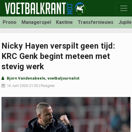
Prono
Managerspel
Kantine
Transfernieuws
Jupil
Nicky Hayen verspilt geen tijd:
KRC Genk begint meteen met
stevig werk
Bjorn Vandenabeele
, voetbaljournalist
16 Juni 2026
21:30
|
Reageer