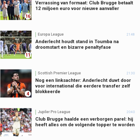
Verrassing van formaat: Club Brugge betaalt
12 miljoen euro voor nieuwe aanvaller
16
Europa League
21:48
Anderlecht houdt stand in Toumba na
droomstart en bizarre penaltyfase
11
Scottish Premier League
21:30
Nog een linksachter: Anderlecht duwt door
voor international die eerdere transfer zelf
blokkeerde
4
Jupiler Pro League
20:40
Club Brugge haalde een verborgen parel: hij
heeft alles om de volgende topper te worden