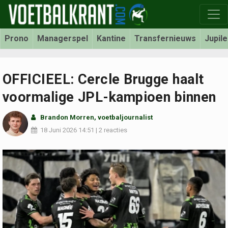
Prono
Managerspel
Kantine
Transfernieuws
Jupil
OFFICIEEL: Cercle Brugge haalt
voormalige JPL-kampioen binnen
Brandon Morren
, voetbaljournalist
18 Juni 2026
14:51
|
2 reacties