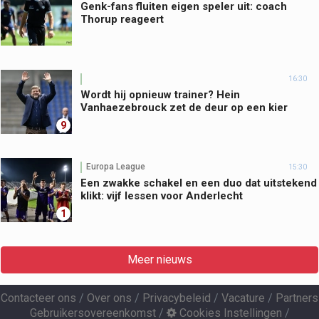
Genk-fans fluiten eigen speler uit: coach
Thorup reageert
16:30
Wordt hij opnieuw trainer? Hein
Vanhaezebrouck zet de deur op een kier
9
Europa League
15:30
Een zwakke schakel en een duo dat uitstekend
klikt: vijf lessen voor Anderlecht
1
Meer nieuws
Contacteer ons
/
Over ons
/
Privacybeleid
/
Vacature
/
Partners
Gebruikersovereenkomst
/
Cookies Instellingen
/