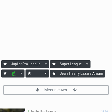
Jupiler Pro League
Super League
Jean Thierry Lazare Amani
Meer nieuws
Jupiler Pro League
23:26