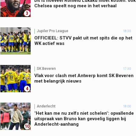
Dit is hoeveel Romelu Lukaku moet kosten: ook
Chelsea speelt nog mee in het verhaal
3
Jupiler Pro League
18:30
OFFICIEEL: STVV pakt uit met spits die op het
WK actief was
SK Beveren
17:30
Vlak voor clash met Antwerp komt SK Beveren
met belangrijk nieuws
4
Anderlecht
18:00
"Het kan me nu zelfs niet schelen": opvallende
uitspraak van Bruno kan gevoelig liggen bij
Anderlecht-aanhang
10