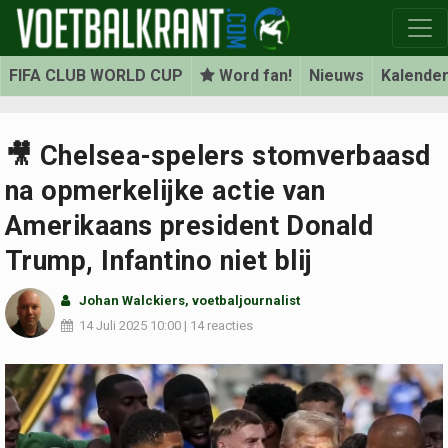
FIFA CLUB WORLD CUP
Word fan!
Nieuws
Kalende
🎥 Chelsea-spelers stomverbaasd
na opmerkelijke actie van
Amerikaans president Donald
Trump, Infantino niet blij
Johan Walckiers
, voetbaljournalist
14 Juli 2025
10:00
|
14 reacties