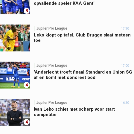
opvallende speler KAA Gent'
8
Jupiler Pro League
17:30
Leko klopt op tafel, Club Brugge slaat meteen
toe
Jupiler Pro League
17:00
'Anderlecht troeft finaal Standard en Union SG
af en komt met concreet bod'
4
Jupiler Pro League
16:30
Ivan Leko schiet met scherp voor start
competitie
4