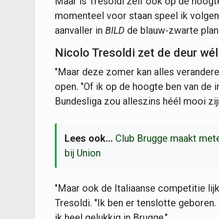
Maar is Tresoldi zelf ook op de hoogt
momenteel voor staan speel ik volgend
aanvaller in
BILD
de blauw-zwarte plan
Nicolo Tresoldi zet de deur wé
"Maar deze zomer kan alles veranderen
open. "Of ik op de hoogte ben van de i
Bundesliga zou alleszins héél mooi zijn
Lees ook...
Club Brugge maakt metee
bij Union
"Maar ook de Italiaanse competitie lijk
Tresoldi. "Ik ben er tenslotte geboren
ik heel gelukkig in Brugge."