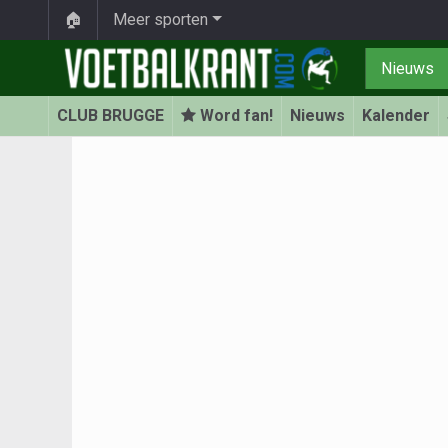
🏠
Meer sporten
Nieuws
CLUB BRUGGE
Word fan!
Nieuws
Kalender