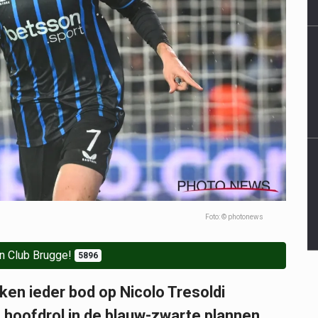
Foto: © photonews
n Club Brugge!
5896
en ieder bod op Nicolo Tresoldi
 hoofdrol in de blauw-zwarte plannen