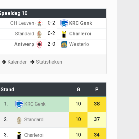
Speeldag 10
0-2
OH Leuven
KRC Genk
0-2
Standard
Charleroi
2-0
Antwerp
Westerlo
Kalender
Statistieken
Stand
G
P
1.
10
38
KRC Genk
2.
10
37
Standard
3.
10
34
Charleroi