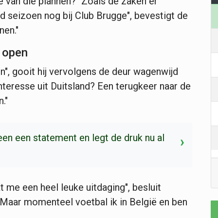
e van die plannen? "Zoals de zaken er
 seizoen nog bij Club Brugge", bevestigt de
nen."
l open
", gooit hij vervolgens de deur wagenwijd
nteresse uit Duitsland? Een terugkeer naar de
."
n een statement en legt de druk nu al
›
t me een heel leuke uitdaging", besluit
. Maar momenteel voetbal ik in België en ben