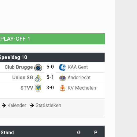
PLAY-OFF 1
Speeldag 10
5-0
Club Brugge
KAA Gent
5-1
Union SG
Anderlecht
3-0
STVV
KV Mechelen
Kalender
Statistieken
Stand
G
P