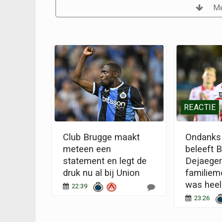
Me
REACTIE
Club Brugge maakt
Ondanks 
meteen een
beleeft 
statement en legt de
Dejaeger
druk nu al bij Union
familiem
was heel
22:39
23:26