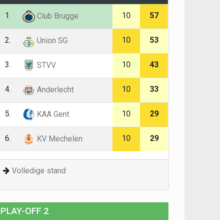
1.
10
57
Club Brugge
2.
10
53
Union SG
3.
10
43
STVV
4.
10
33
Anderlecht
5.
10
29
KAA Gent
6.
10
29
KV Mechelen
Volledige stand
PLAY-OFF 2