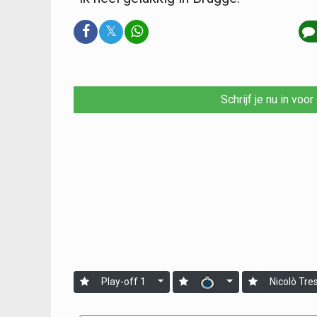
𝕏
Schrijf je nu in voo
Play-off 1
Nicolò Tres