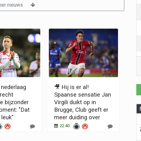
er nieuws
nederlaag
🎥 Hij is er al!
Brecht
Spaanse sensatie Jan
e bijzonder
Virgili duikt op in
oment: "Dat
Brugge, Club geeft er
 leuk"
meer duiding over
22:40