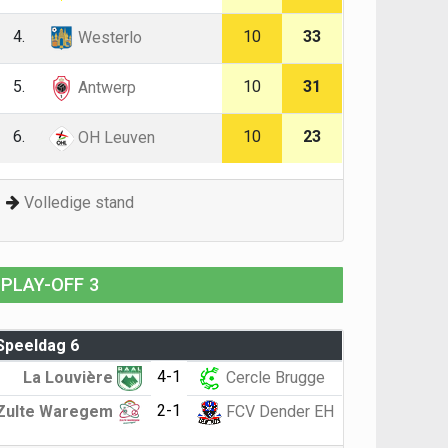
4.
10
33
Westerlo
5.
10
31
Antwerp
6.
10
23
OH Leuven
Volledige stand
PLAY-OFF 3
Speeldag 6
4-1
La Louvière
Cercle Brugge
2-1
Zulte Waregem
FCV Dender EH