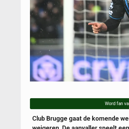
Word fan va
Club Brugge gaat de komende wek
weigeren. De aanvaller speelt een