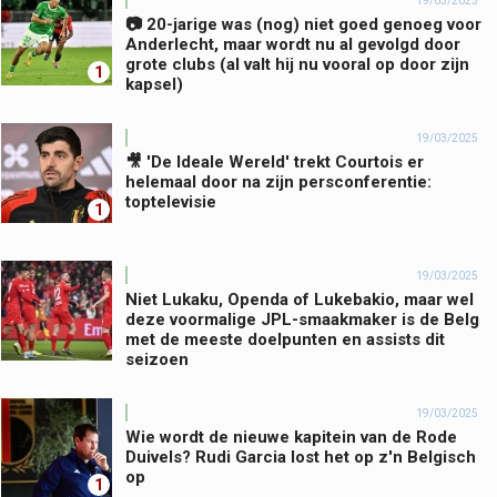
19/03/2025
📷 20-jarige was (nog) niet goed genoeg voor
Anderlecht, maar wordt nu al gevolgd door
grote clubs (al valt hij nu vooral op door zijn
1
kapsel)
19/03/2025
🎥 'De Ideale Wereld' trekt Courtois er
helemaal door na zijn persconferentie:
toptelevisie
1
19/03/2025
Niet Lukaku, Openda of Lukebakio, maar wel
deze voormalige JPL-smaakmaker is de Belg
met de meeste doelpunten en assists dit
seizoen
19/03/2025
Wie wordt de nieuwe kapitein van de Rode
Duivels? Rudi Garcia lost het op z'n Belgisch
op
1