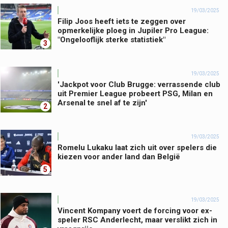
19/03/2025
Filip Joos heeft iets te zeggen over
opmerkelijke ploeg in Jupiler Pro League:
"Ongelooflijk sterke statistiek"
3
19/03/2025
'Jackpot voor Club Brugge: verrassende club
uit Premier League probeert PSG, Milan en
Arsenal te snel af te zijn'
2
19/03/2025
Romelu Lukaku laat zich uit over spelers die
kiezen voor ander land dan België
5
19/03/2025
Vincent Kompany voert de forcing voor ex-
speler RSC Anderlecht, maar verslikt zich in