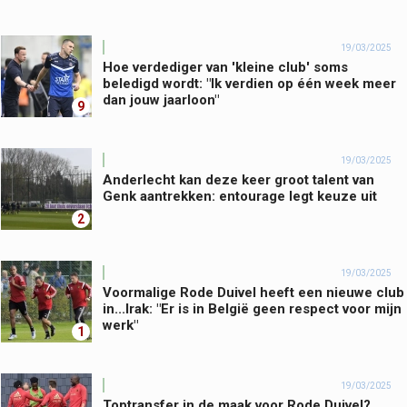
19/03/2025
Hoe verdediger van 'kleine club' soms
beledigd wordt: "Ik verdien op één week meer
dan jouw jaarloon"
9
19/03/2025
Anderlecht kan deze keer groot talent van
Genk aantrekken: entourage legt keuze uit
2
19/03/2025
Voormalige Rode Duivel heeft een nieuwe club
in...Irak: "Er is in België geen respect voor mijn
werk"
1
19/03/2025
Toptransfer in de maak voor Rode Duivel?