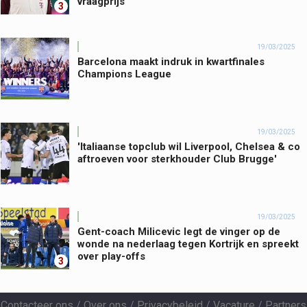
vraagprijs
3
19/03/2025
Barcelona maakt indruk in kwartfinales
Champions League
19/03/2025
'Italiaanse topclub wil Liverpool, Chelsea & co
aftroeven voor sterkhouder Club Brugge'
19/03/2025
Gent-coach Milicevic legt de vinger op de
wonde na nederlaag tegen Kortrijk en spreekt
over play-offs
3
Contacteer ons
/
Over ons
/
Privacybeleid
/
Vacature
/
Partners