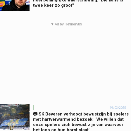
héél belangrijke waarschuwing: "Die kans is
twee keer zo groot"
▼ Ad by Refinery89
19/03/2025
📷 SK Beveren verhoogt bewustzijn bij spelers
met hartverwarmend bezoek: "We willen dat
onze spelers zich bewust zijn van waarvoor
het logo op hun borst staat"