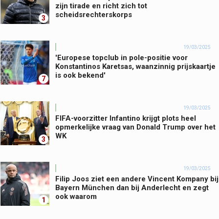
zijn tirade en richt zich tot
scheidsrechterskorps
3
19/03/2025
'Europese topclub in pole-positie voor
Konstantinos Karetsas, waanzinnig prijskaartje
is ook bekend'
7
19/03/2025
FIFA-voorzitter Infantino krijgt plots heel
opmerkelijke vraag van Donald Trump over het
WK
3
19/03/2025
Filip Joos ziet een andere Vincent Kompany bij
Bayern München dan bij Anderlecht en zegt
ook waarom
1