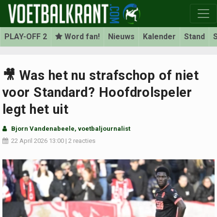
PLAY-OFF 2
Word fan!
Nieuws
Kalender
Stand
S
🎥 Was het nu strafschop of niet
voor Standard? Hoofdrolspeler
legt het uit
Bjorn Vandenabeele
, voetbaljournalist
22 April 2026
13:00
|
2 reacties