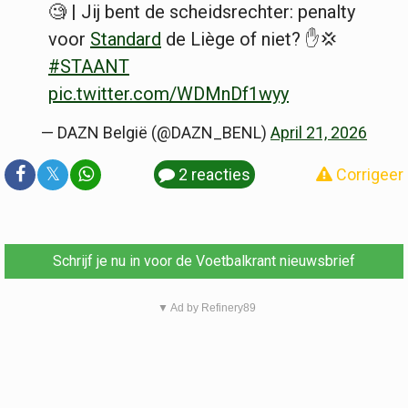
🧐 | Jij bent de scheidsrechter: penalty
voor
Standard
de Liège of niet? ✋💢
#STAANT
pic.twitter.com/WDMnDf1wyy
— DAZN België (@DAZN_BENL)
April 21, 2026
𝕏
2 reacties
Corrigeer
Schrijf je nu in voor de Voetbalkrant nieuwsbrief
▼ Ad by Refinery89