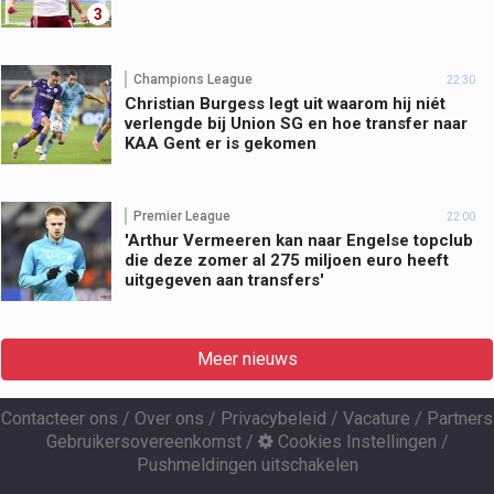
3
Champions League
22:30
Christian Burgess legt uit waarom hij niét
verlengde bij Union SG en hoe transfer naar
KAA Gent er is gekomen
Premier League
22:00
'Arthur Vermeeren kan naar Engelse topclub
die deze zomer al 275 miljoen euro heeft
uitgegeven aan transfers'
Meer nieuws
Contacteer ons
/
Over ons
/
Privacybeleid
/
Vacature
/
Partners
Gebruikersovereenkomst
/
Cookies Instellingen
/
Pushmeldingen uitschakelen