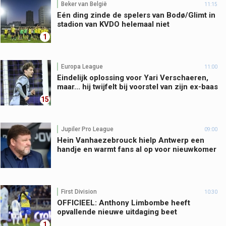
Beker van België
11:15
Eén ding zinde de spelers van Bodø/Glimt in
stadion van KVDO helemaal niet
1
Europa League
11:00
Eindelijk oplossing voor Yari Verschaeren,
maar... hij twijfelt bij voorstel van zijn ex-baas
15
Jupiler Pro League
09:00
Hein Vanhaezebrouck hielp Antwerp een
handje en warmt fans al op voor nieuwkomer
First Division
10:30
OFFICIEEL: Anthony Limbombe heeft
opvallende nieuwe uitdaging beet
1