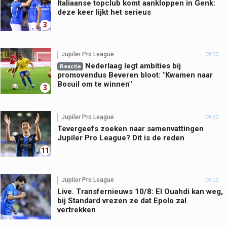
Italiaanse topclub komt aankloppen in Genk:
deze keer lijkt het serieus
3
Jupiler Pro League
09:00
Nederlaag legt ambities bij
Reactie
promovendus Beveren bloot: "Kwamen naar
Bosuil om te winnen"
3
Jupiler Pro League
09:20
Tevergeefs zoeken naar samenvattingen
Jupiler Pro League? Dit is de reden
11
Jupiler Pro League
09:00
Live. Transfernieuws 10/8: El Ouahdi kan weg,
bij Standard vrezen ze dat Epolo zal
vertrekken