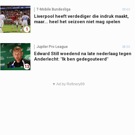
T-Mobile Bundesliga
09:40
Liverpool heeft verdediger die indruk maakt,
maar... heel het seizoen niet mag spelen
1
Jupiler Pro League
08:30
Edward Still woedend na late nederlaag tegen
Anderlecht: "Ik ben gedegouteerd"
13
▼ Ad by Refinery89