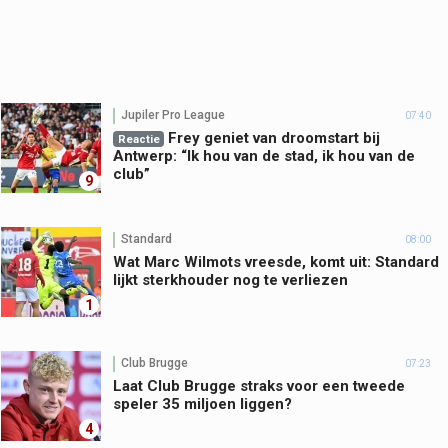
Jupiler Pro League
07:40
Frey geniet van droomstart bij
Reactie
Antwerp: “Ik hou van de stad, ik hou van de
club”
9
Standard
08:00
Wat Marc Wilmots vreesde, komt uit: Standard
lijkt sterkhouder nog te verliezen
1
Club Brugge
07:23
Laat Club Brugge straks voor een tweede
speler 35 miljoen liggen?
4