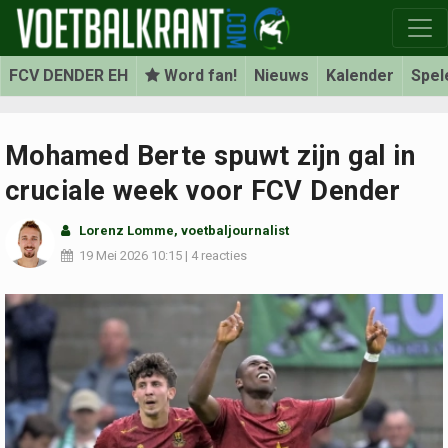
FCV DENDER EH
Word fan!
Nieuws
Kalender
Spel
Mohamed Berte spuwt zijn gal in
cruciale week voor FCV Dender
Lorenz Lomme
, voetbaljournalist
19 Mei 2026
10:15
|
4 reacties