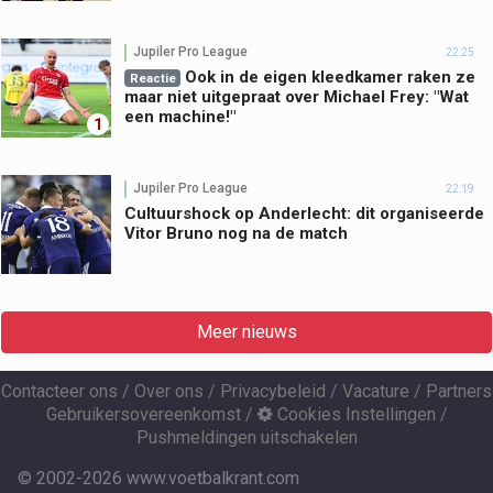
Jupiler Pro League
22:25
Ook in de eigen kleedkamer raken ze
Reactie
maar niet uitgepraat over Michael Frey: "Wat
een machine!"
1
Jupiler Pro League
22:19
Cultuurshock op Anderlecht: dit organiseerde
Vitor Bruno nog na de match
Meer nieuws
Contacteer ons
/
Over ons
/
Privacybeleid
/
Vacature
/
Partners
Gebruikersovereenkomst
/
Cookies Instellingen
/
Pushmeldingen uitschakelen
© 2002-2026 www.voetbalkrant.com