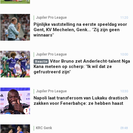
Jupiler Pro League
11:20
Pijnlijke vaststelling na eerste speeldag voor
Gent, KV Mechelen, Genk... "Zij zijn geen
winnaars"
Jupiler Pro League
10:00
Vitor Bruno zet Anderlecht-talent Nga
Reactie
Kana meteen op scherp: "Ik wil dat ze
gefrustreerd zijn"
Jupiler Pro League
10:30
Napoli laat transfersom van Lukaku drastisch
zakken voor Fenerbahçe: ze hebben haast
1
KRC Genk
09:48