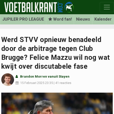
JUPILER PRO LEAGUE
Word fan!
Nieuws
Kalender
Werd STVV opnieuw benadeeld
door de arbitrage tegen Club
Brugge? Felice Mazzu wil nog wat
kwijt over discutabele fase
Brandon Morren
vanuit Stayen
15 Februari 2025
23:35
|
41 reacties