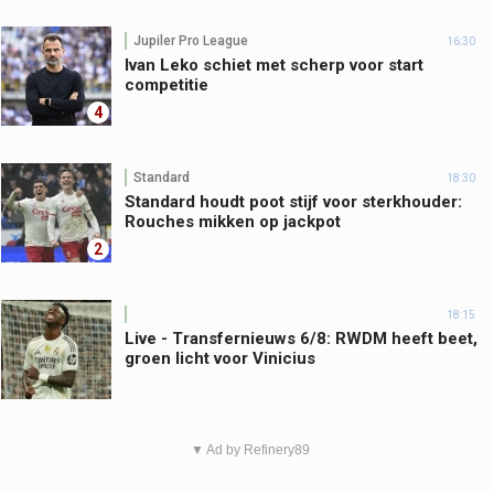
Jupiler Pro League
16:30
Ivan Leko schiet met scherp voor start
competitie
4
Standard
18:30
Standard houdt poot stijf voor sterkhouder:
Rouches mikken op jackpot
2
18:15
Live - Transfernieuws 6/8: RWDM heeft beet,
groen licht voor Vinicius
▼ Ad by Refinery89