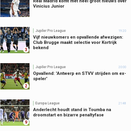
Real Madrid komt met heel groot nieuws over
Vinicius Junior
Jupiler Pro League
19:20
Vijf nieuwkomers en opvallende afwezigen:
Club Brugge maakt selectie voor Kortrijk
bekend
3
Jupiler Pro League
20:00
Opvallend: 'Antwerp en STVV strijden om ex-
speler'
2
Europa League
21:48
Anderlecht houdt stand in Toumba na
droomstart en bizarre penaltyfase
9