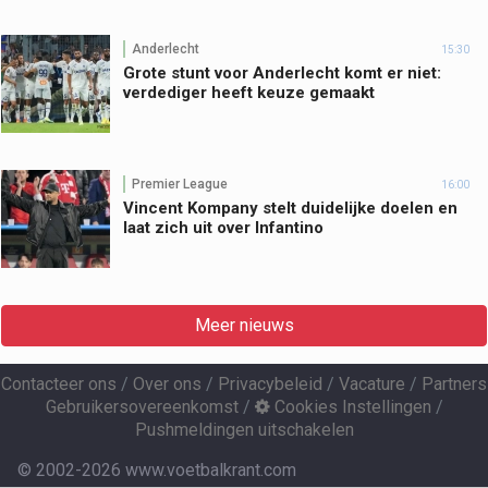
Anderlecht
15:30
Grote stunt voor Anderlecht komt er niet:
verdediger heeft keuze gemaakt
Premier League
16:00
Vincent Kompany stelt duidelijke doelen en
laat zich uit over Infantino
Meer nieuws
Contacteer ons
/
Over ons
/
Privacybeleid
/
Vacature
/
Partners
Gebruikersovereenkomst
/
Cookies Instellingen
/
Pushmeldingen uitschakelen
© 2002-2026 www.voetbalkrant.com