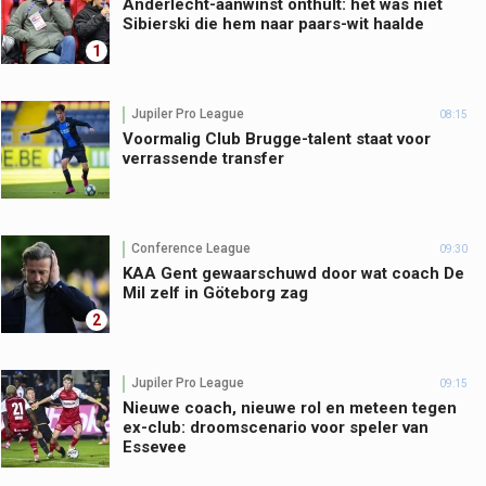
Anderlecht-aanwinst onthult: het was niet
Sibierski die hem naar paars-wit haalde
1
Jupiler Pro League
08:15
Voormalig Club Brugge-talent staat voor
verrassende transfer
Conference League
09:30
KAA Gent gewaarschuwd door wat coach De
Mil zelf in Göteborg zag
2
Jupiler Pro League
09:15
Nieuwe coach, nieuwe rol en meteen tegen
ex-club: droomscenario voor speler van
Essevee