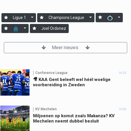
Ligue 1
Champions League
Joel Ordonez
Meer nieuws
Conference League
14:20
🎥 KAA Gent beleeft wel héél woelige
voorbereiding in Zweden
KV Mechelen
14:00
Miljoenen op komst zoals Makanza? KV
Mechelen neemt dubbel besluit