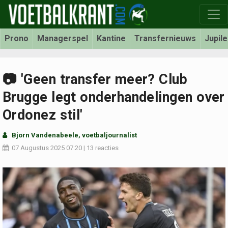
Prono
Managerspel
Kantine
Transfernieuws
Jupil
📷 'Geen transfer meer? Club
Brugge legt onderhandelingen over
Ordonez stil'
Bjorn Vandenabeele
, voetbaljournalist
07 Augustus 2025
07:20
|
13 reacties