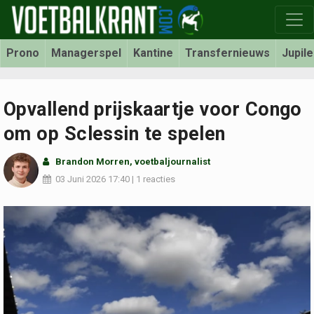
Prono
Managerspel
Kantine
Transfernieuws
Jupil
Opvallend prijskaartje voor Congo
om op Sclessin te spelen
Brandon Morren
, voetbaljournalist
03 Juni 2026
17:40
|
1 reacties