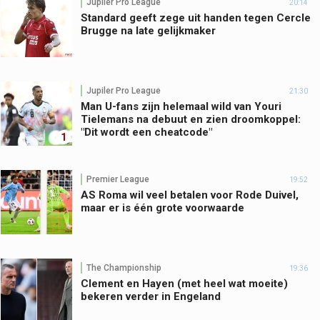
Jupiler Pro League
20:14
Standard geeft zege uit handen tegen Cercle
Brugge na late gelijkmaker
Jupiler Pro League
21:30
Man U-fans zijn helemaal wild van Youri
Tielemans na debuut en zien droomkoppel:
"Dit wordt een cheatcode"
1
Premier League
19:52
AS Roma wil veel betalen voor Rode Duivel,
maar er is één grote voorwaarde
The Championship
19:36
Clement en Hayen (met heel wat moeite)
bekeren verder in Engeland