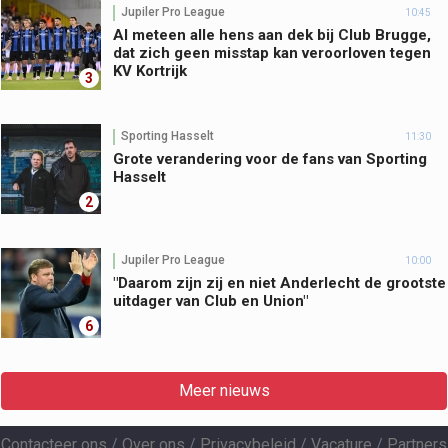
Jupiler Pro League
10:45
Al meteen alle hens aan dek bij Club Brugge,
dat zich geen misstap kan veroorloven tegen
KV Kortrijk
3
Sporting Hasselt
11:30
Grote verandering voor de fans van Sporting
Hasselt
2
Jupiler Pro League
10:00
"Daarom zijn zij en niet Anderlecht de grootste
uitdager van Club en Union"
6
Meer nieuws
Contacteer ons
/
Over ons
/
Privacybeleid
/
Vacature
/
Partners