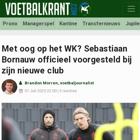
Prono
Managerspel
Kantine
Transfernieuws
Jupil
Met oog op het WK? Sebastiaan
Bornauw officieel voorgesteld bij
zijn nieuwe club
Brandon Morren
, voetbaljournalist
01 Juli 2025
22:00
|
3 reacties