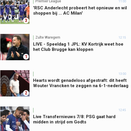
Premier League
11:00
'RSC Anderlecht probeert het opnieuw en wil
shoppen bij ... AC Milan'
3
Zulte Waregem
12:15
LIVE - Speeldag 1 JPL: KV Kortrijk weet hoe
het Club Brugge kan kloppen
1
13:00
Hearts wordt genadeloos afgestraft: dit heeft
Wouter Vrancken te zeggen na 6-1-nederlaag
2
12:45
Live Transfernieuws 7/8: PSG gaat hard
midden in strijd om Godts