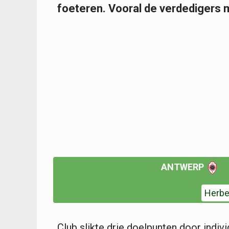
foeteren. Vooral de verdedigers 
ANTWERP
Herbe
Club slikte drie doelpunten door indiv