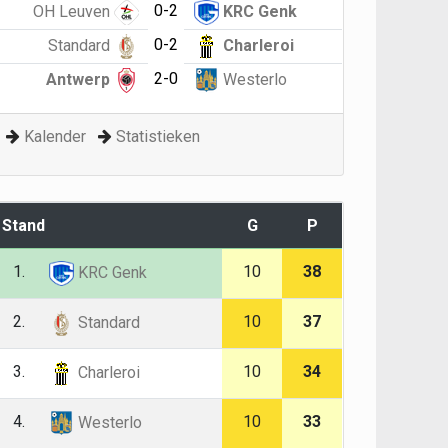
0-2
OH Leuven
KRC Genk
0-2
Standard
Charleroi
2-0
Antwerp
Westerlo
Kalender
Statistieken
Stand
G
P
1.
10
38
KRC Genk
2.
10
37
Standard
3.
10
34
Charleroi
4.
10
33
Westerlo