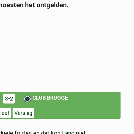
moesten het ontgelden.
CLUB BRUGGE
3-2
leef
Verslag
iduele fouten en dat kon
Lang
niet