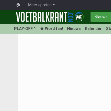
🏠
Meer sporten
Nieuws
PLAY-OFF 1
Word fan!
Nieuws
Kalender
St