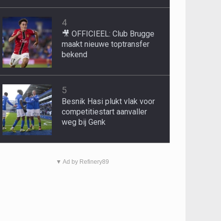
4
🎥 OFFICIEEL: Club Brugge
maakt nieuwe toptransfer
bekend
5
Besnik Hasi plukt vlak voor
competitiestart aanvaller
weg bij Genk
▼ Ad by Refinery89