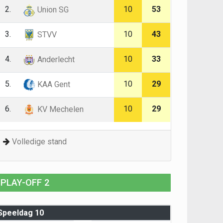
2.
10
53
Union SG
3.
10
43
STVV
4.
10
33
Anderlecht
5.
10
29
KAA Gent
6.
10
29
KV Mechelen
Volledige stand
PLAY-OFF 2
Speeldag 10