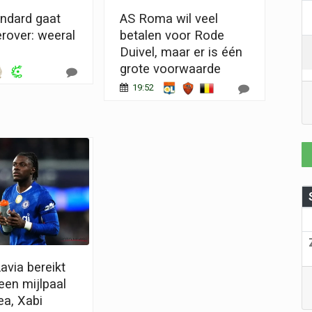
andard gaat
AS Roma wil veel
erover: weeral
betalen voor Rode
Duivel, maar er is één
grote voorwaarde
19:52
via bereikt
 een mijlpaal
ea, Xabi