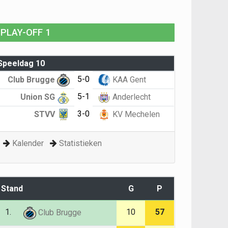
PLAY-OFF 1
Speeldag 10
5-0
Club Brugge
KAA Gent
5-1
Union SG
Anderlecht
3-0
STVV
KV Mechelen
Kalender
Statistieken
Stand
G
P
1.
10
57
Club Brugge