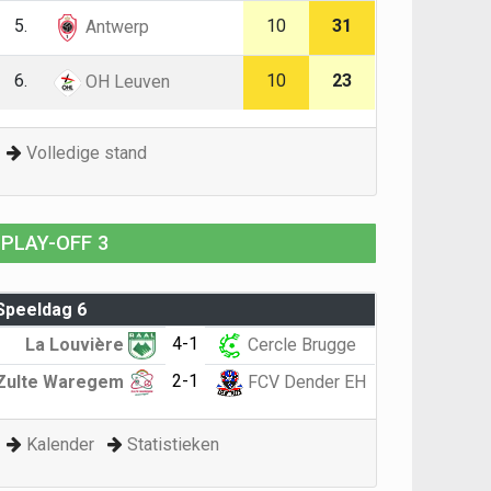
5.
10
31
Antwerp
6.
10
23
OH Leuven
Volledige stand
PLAY-OFF 3
Speeldag 6
4-1
La Louvière
Cercle Brugge
2-1
Zulte Waregem
FCV Dender EH
Kalender
Statistieken