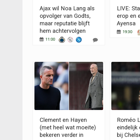
Ajax wil Noa Lang als
LIVE: St
opvolger van Godts,
erop en 
maar reputatie blijft
Ayensa
hem achtervolgen
19:30
11:00
Clement en Hayen
Roméo La
(met heel wat moeite)
eindelijk
bekeren verder in
bij Chels