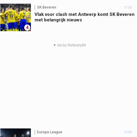
SK Beveren
17:30
Vlak voor clash met Antwerp komt SK Beveren
met belangrijk nieuws
4
▼ Ad by Refinery89
Europa League
15:30