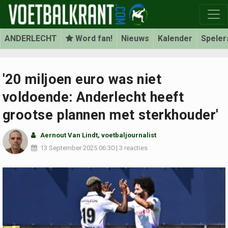
ANDERLECHT
Word fan!
Nieuws
Kalender
Speler
'20 miljoen euro was niet
voldoende: Anderlecht heeft
grootse plannen met sterkhouder'
Aernout Van Lindt
, voetbaljournalist
13 September 2025
06:30
|
3 reacties