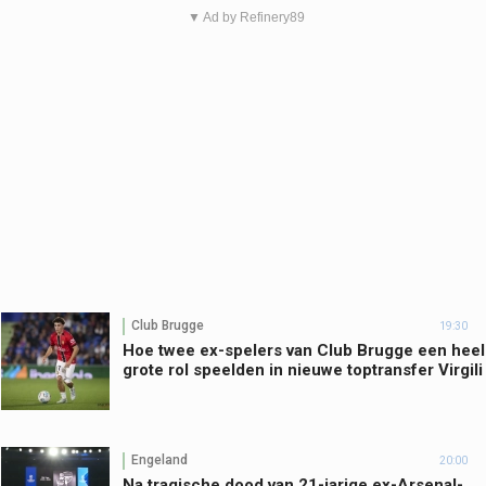
▼ Ad by Refinery89
Club Brugge
19:30
Hoe twee ex-spelers van Club Brugge een heel
grote rol speelden in nieuwe toptransfer Virgili
Engeland
20:00
Na tragische dood van 21-jarige ex-Arsenal-