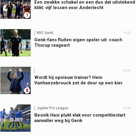
Een zwakke schakel en een duo dat uitstekend
klikt: vijf lessen voor Anderlecht
1
KRC Genk
16:00
Genk-fans fluiten eigen speler uit: coach
Thorup reageert
16:30
Wordt hij opnieuw trainer? Hein
Vanhaezebrouck zet de deur op een kier
8
Jupiler Pro League
15:00
Besnik Hasi plukt vlak voor competitiestart
aanvaller weg bij Genk